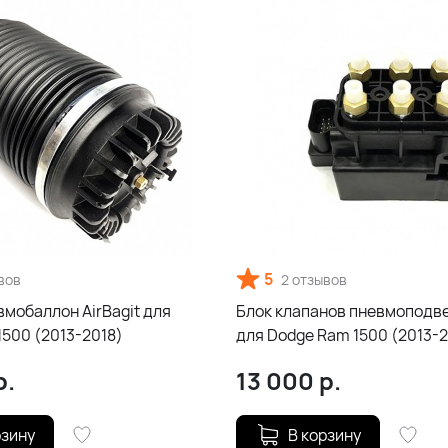
5
вов
2 отзывов
мобаллон AirBagit для
Блок клапанов пневмоподве
1500 (2013-2018)
для Dodge Ram 1500 (2013-2
р.
13 000
р.
рзину
В корзину