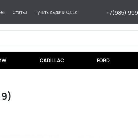
+7(985) 99
мен
Статьи
Пункты выдачи СДЕК
MW
CADILLAC
FORD
19)