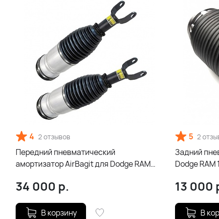
4
5
2 отзывов
2 отзы
Передний пневматический
Задний пнев
амортизатор AirBagit для Dodge RAM
Dodge RAM 
1500 (2013-2018)
34 000
р.
13 000
В корзину
В ко