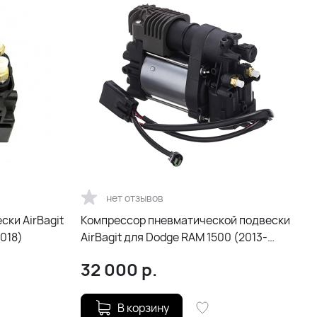
нет отзывов
ски AirBagit
Компрессор пневматической подвески
018)
AirBagit для Dodge RAM 1500 (2013-
2018)
32 000
р.
В корзину