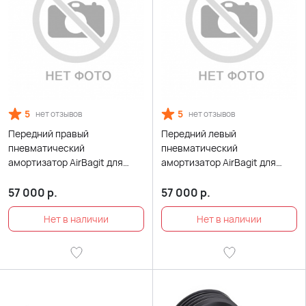
5
5
нет отзывов
нет отзывов
Передний правый
Передний левый
пневматический
пневматический
амортизатор AirBagit для
амортизатор AirBagit для
Mercedes-Benz GLC-class
Mercedes-Benz GLC-class
coupe C253 (2016-2022)
coupe C253 (2016-2022)
57 000
р.
57 000
р.