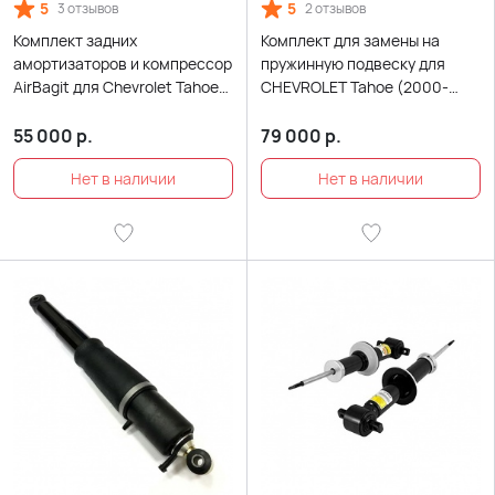
5
5
3 отзывов
2 отзывов
Комплект задних
Комплект для замены на
амортизаторов и компрессор
пружинную подвеску для
AirBagit для Chevrolet Tahoe
CHEVROLET Tahoe (2000-
GMT840 (2000-2006)
2006)
55 000
р.
79 000
р.