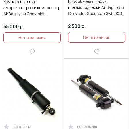
Блок обхода ошибки
Комплект задних
пневмоподвески AirBagit для
амортизаторов и компрессор
Chevrolet Suburban GMT900
AirBagit для Chevrolet
(2007-2011)
Suburban GMT800 (2000-
2006)
2 500
р.
55 000
р.
нет отзывов
нет отзывов