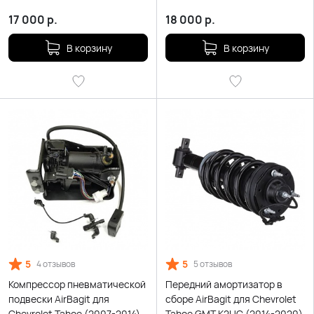
17 000
р.
18 000
р.
В корзину
В корзину
5
5
4 отзывов
5 отзывов
Компрессор пневматической
Передний амортизатор в
подвески AirBagit для
сборе AirBagit для Chevrolet
Chevrolet Tahoe (2007-2014)
Tahoe GMT K2UC (2014-2020)