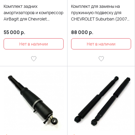
Комплект задних
Комплект для замены на
амортизаторов и компрессор
пружинную подвеску для
AirBagit для Chevrolet
CHEVROLET Suburban (2007-
Suburban GMT900 (2007-
2011)
2011)
55 000
р.
88 000
р.