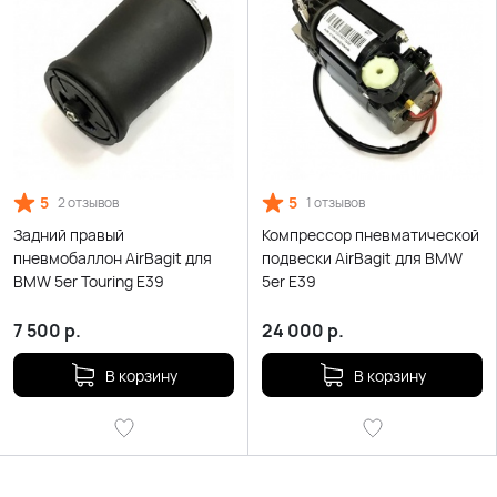
5
5
2 отзывов
1 отзывов
Задний правый
Компрессор пневматической
пневмобаллон AirBagit для
подвески AirBagit для BMW
BMW 5er Touring E39
5er E39
7 500
р.
24 000
р.
В корзину
В корзину