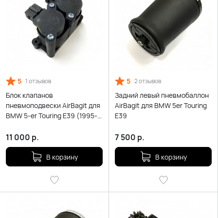
5
5
1 отзывов
2 отзывов
Блок клапанов
Задний левый пневмобаллон
пневмоподвески AirBagit для
AirBagit для BMW 5er Touring
BMW 5-er Touring E39 (1995-
E39
2004)
11 000
р.
7 500
р.
В корзину
В корзину