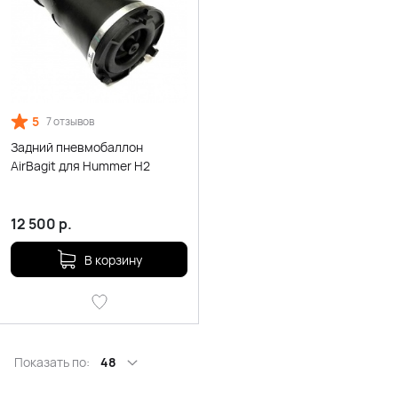
5
7 отзывов
Задний пневмобаллон
AirBagit для Hummer H2
12 500
р.
В корзину
Показать по:
48