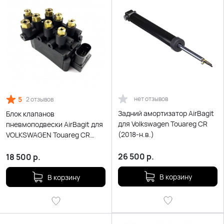
5
нет отзывов
2 отзывов
Задний амортизатор AirBagit
Блок клапанов
для Volkswagen Touareg CR
пневмоподвески AirBagit для
(2018-н.в.)
VOLKSWAGEN Touareg CR
(2018-Н.В.)
26 500
р.
18 500
р.
В корзину
В корзину