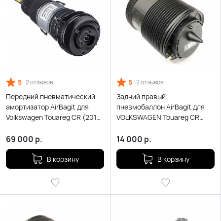
5
5
2 отзывов
2 отзывов
Передний пневматический
Задний правый
амортизатор AirBagit для
пневмобаллон AirBagit для
Volkswagen Touareg CR (2018-
VOLKSWAGEN Touareg CR
н.в.)
(2018-Н.В.)
69 000
р.
14 000
р.
В корзину
В корзину