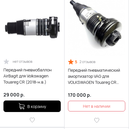
нет отзывов
5
2 отзывов
Передний пневмобаллон
Передний пневматический
AirBagit для Volkswagen
амортизатор VAG для
Touareg CR (2018-н.в.)
VOLKSWAGEN Touareg CR
(2018-Н.В.)
29 000
р.
170 000
р.
В корзину