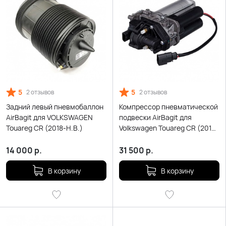
5
5
2 отзывов
2 отзывов
Задний левый пневмобаллон
Компрессор пневматической
AirBagit для VOLKSWAGEN
подвески AirBagit для
Touareg CR (2018-Н.В.)
Volkswagen Touareg CR (2015-
2021)
14 000
р.
31 500
р.
В корзину
В корзину