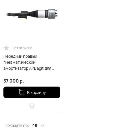
нет отзывов
Передний правый
пневматический
амортизатор AirBagit для
Mercedes-Benz E-class W213
(2016-2022)
57 000
р.
В корзину
Показать по:
48