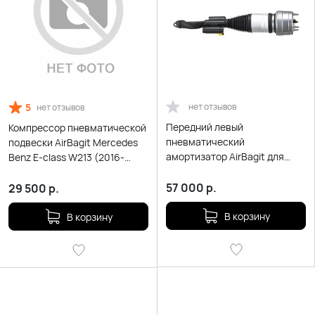
5
нет отзывов
нет отзывов
Передний левый
Компрессор пневматической
пневматический
подвески AirBagit Mercedes
амортизатор AirBagit для
Benz E-class W213 (2016-
Mercedes-Benz E-class W213
2022)
(2016-2022)
57 000
р.
29 500
р.
В корзину
В корзину