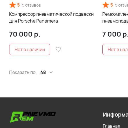
5
5
5 отзывов
5 отзы
Компрессор пневматической подвески
Ремкомплек
для Porsche Panamera
пневмоподве
Panamera (
70 000
р.
7 000
р
Показать по:
48
Информ
Главная