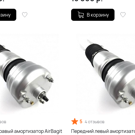
рзину
В корзину
5
вов
4 отзывов
равый амортизатор AirBagit
Передний левый амортизато