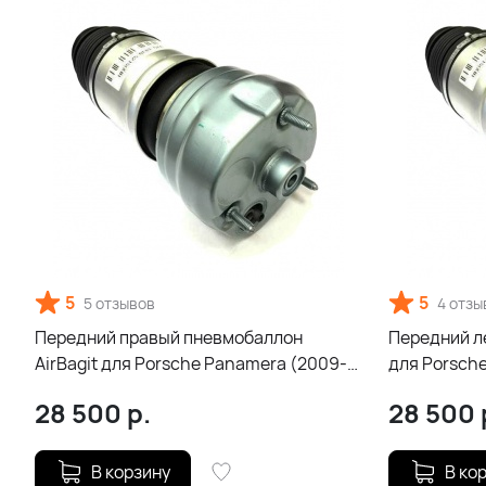
5
5
5 отзывов
4 отзы
Передний правый пневмобаллон
Передний л
AirBagit для Porsche Panamera (2009-
для Porsch
2013)
28 500
р.
28 500
В корзину
В ко