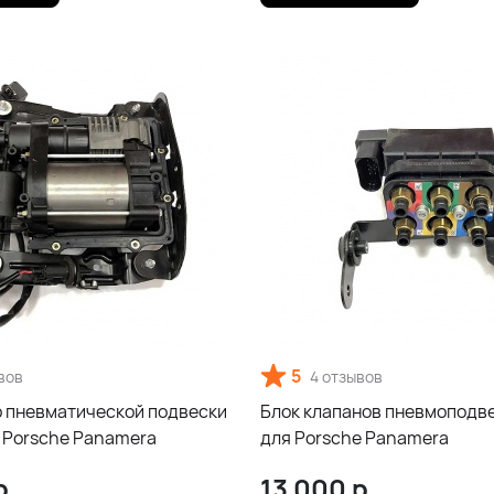
5
вов
4 отзывов
 пневматической подвески
Блок клапанов пневмоподве
я Porsche Panamera
для Porsche Panamera
р.
13 000
р.