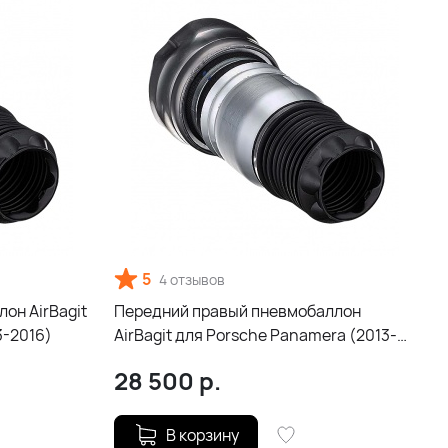
5
4 отзывов
он AirBagit
Передний правый пневмобаллон
3-2016)
AirBagit для Porsche Panamera (2013-
2016)
28 500
р.
В корзину