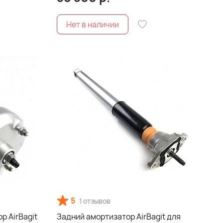
5
1 отзывов
р AirBagit
Задний амортизатор AirBagit для