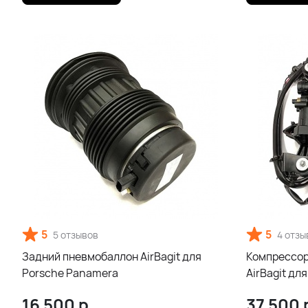
5
5
5 отзывов
4 отзы
Задний пневмобаллон AirBagit для
Компрессор
Porsche Panamera
AirBagit дл
16 500
р.
37 500