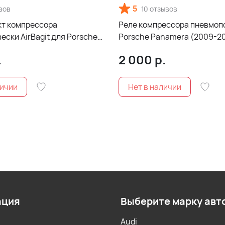
5
вов
10 отзывов
т компрессора
Реле компрессора пневмоп
ски AirBagit для Porsche
Porsche Panamera (2009-20
2009-2016)
.
2 000
р.
ация
Выберите марку авт
Audi