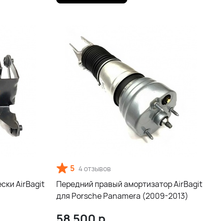
5
4 отзывов
ски AirBagit
Передний правый амортизатор AirBagit
для Porsche Panamera (2009-2013)
58 500
р.