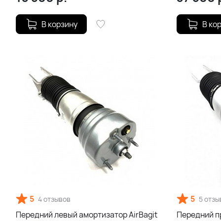
В корзину
В ко
5
5
4 отзывов
5 отзы
Передний левый амортизатор AirBagit
Передний п