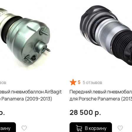
5
вов
5 отзывов
евый пневмобаллон AirBagit
Передний левый пневмобалл
e Panamera (2009-2013)
для Porsche Panamera (201
р.
28 500
р.
рзину
В корзину