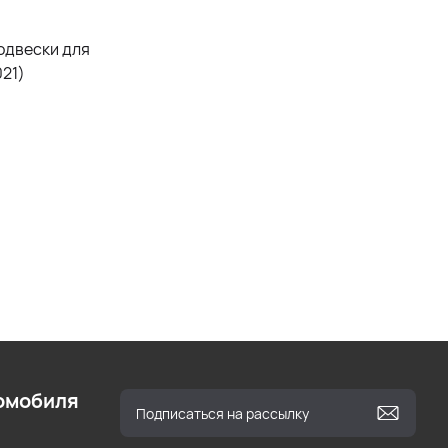
одвески для
21)
омобиля