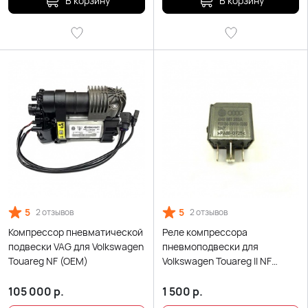
В корзину
В корзину
5
5
2 отзывов
2 отзывов
Компрессор пневматической
Реле компрессора
подвески VAG для Volkswagen
пневмоподвески для
Touareg NF (OEM)
Volkswagen Touareg ll NF
(2010-2018)
105 000
р.
1 500
р.