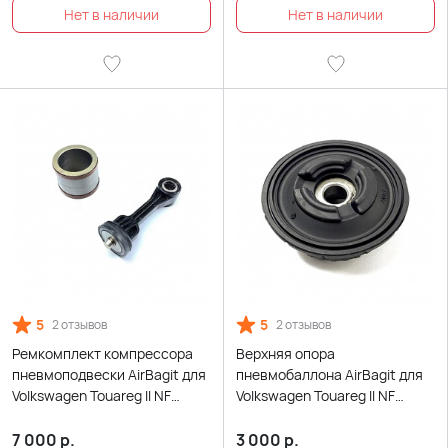
5
5
2 отзывов
2 отзывов
Ремкомплект компрессора
Верхняя опора
пневмоподвески AirBagit для
пневмобаллона AirBagit для
Volkswagen Touareg II NF
Volkswagen Touareg ll NF
(2010-2018)
(2010-2018)
7 000
р.
3 000
р.