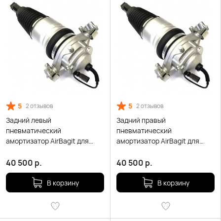
5
5
2 отзывов
2 отзывов
Задний левый
Задний правый
пневматический
пневматический
амортизатор AirBagit для
амортизатор AirBagit для
Volkswagen Touareg NF II
Volkswagen Touareg NF II
40 500
р.
40 500
р.
В корзину
В корзину