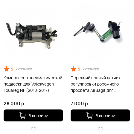
5
5
2 отзывов
2 отзывов
Компрессор пневматической
Передний правый датчик
подвески для Volkswagen
регулировки дорожного
Touareg NF (2010-2017)
просвета AirBagit для
Volkswagen Touareg NF II
(2010-2018)
28 000
р.
7 000
р.
В корзину
В корзину