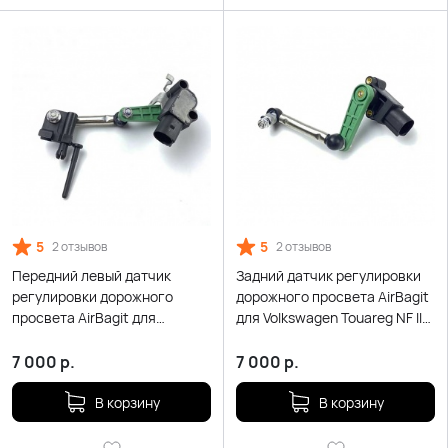
5
5
2 отзывов
2 отзывов
Передний левый датчик
Задний датчик регулировки
регулировки дорожного
дорожного просвета AirBagit
просвета AirBagit для
для Volkswagen Touareg NF II
Volkswagen Touareg (2010-
(2010-2018)
2018)
7 000
р.
7 000
р.
В корзину
В корзину