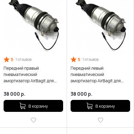
5
5
1 отзывов
1 отзывов
Передний правый
Передний левый
пневматический
пневматический
амортизатор AirBagit для
амортизатор AirBagit для
Volkswagen Touareg NF II
Volkswagen Touareg NF II
38 000
р.
38 000
р.
В корзину
В корзину