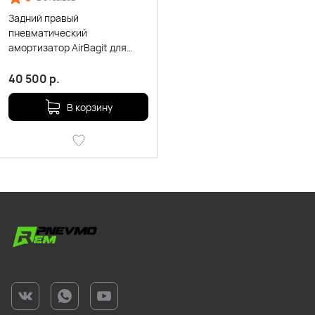
Задний правый
пневматический
амортизатор AirBagit для
Volkswagen Touareg NF II
40 500
р.
В корзину