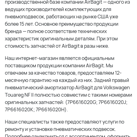
производственной базе компании AirBagit — одного из
ведущих производителей комплектующих для
пневмоподвесок, работающих на рынке США уже
более 15 лет. Основное преимущество продукции
бренда — полное соответствие технических
характеристик оригинальным деталям. При этом
стоимость запчастей от AirBagit в разы ниже.
Наш интернет-магазин является официальным
поставщиком продукции компании AirBagit. Мы
отвечаем за качество товаров, предоставляем 12-
месячную гарантию на каждый из них. Задний правый
пневматический амортизатор AirBagit для Volkswagen
Touareg NF II полностью совместим с такими номерами
оригинальных запчастей: (7P6616020G; 7P6616020J;
7P6616020K; 7P6616020H).
Наши специалисты также предоставляют услуги по
ремонту и установке пневматических подвесок.
Подробнее ознакомиться с ассортиментом, оформить