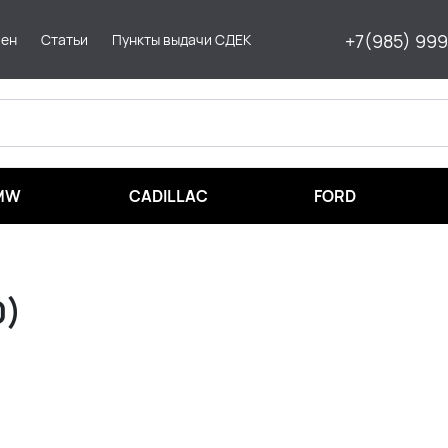
+7(985) 99
мен
Статьи
Пункты выдачи СДЕК
MW
CADILLAC
FORD
0)