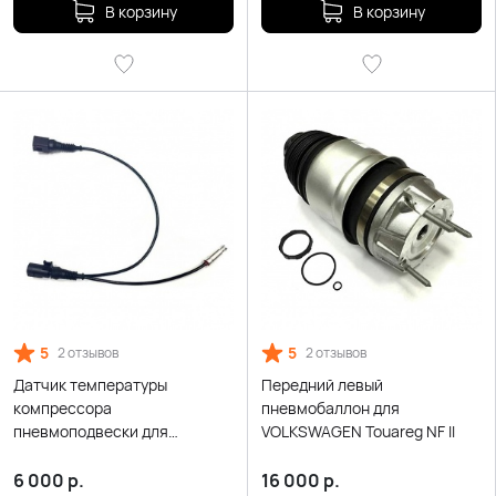
В корзину
В корзину
5
5
2 отзывов
2 отзывов
Датчик температуры
Передний левый
компрессора
пневмобаллон для
пневмоподвески для
VOLKSWAGEN Touareg NF II
Volkswagen Touareg
6 000
р.
16 000
р.