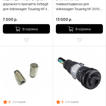
дорожного просвета AirBagit
пневмоподвески для
для Volkswagen Touareg NF II
Volkswagen Touareg NF 2010-
(2010-2018)
2016
7 000
р.
13 000
р.
В корзину
В корзину
5
5
2 отзывов
2 отзывов