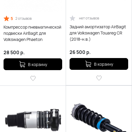
5
нет отзывов
2 отзывов
Задний амортизатор AirBagit
Компрессор пневматической
для Volkswagen Touareg CR
подвески AirBagit для
(2018-н.в.)
Volkswagen Phaeton
26 500
р.
28 500
р.
В корзину
В корзину