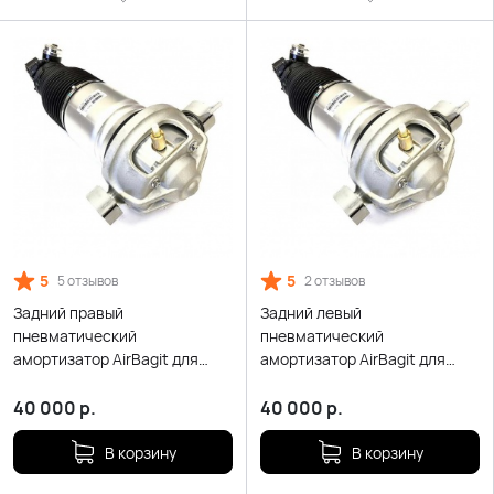
5
5
5 отзывов
2 отзывов
Задний правый
Задний левый
пневматический
пневматический
амортизатор AirBagit для
амортизатор AirBagit для
Volkswagen Touareg (2003-
Volkswagen Touareg (2003-
2010)
2010)
40 000
р.
40 000
р.
В корзину
В корзину