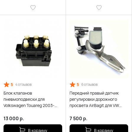
5
5
4 отзывов
6 отзывов
Блок клапанов
Передний правый датчик
пневмоподвески для
регулировки дорожного
Volkswagen Touareg 2003-
просвета AirBagit для VW
2009
Touareg I GP (2003-2010)
13 000
р.
7 500
р.
В корзину
В корзину