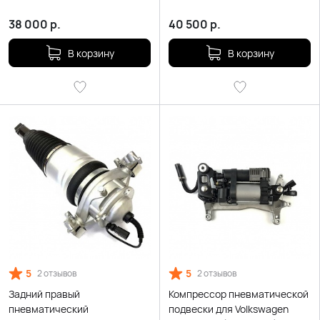
Volkswagen Touareg NF II
Volkswagen Touareg NF II
38 000
р.
40 500
р.
В корзину
В корзину
5
5
2 отзывов
2 отзывов
Задний правый
Компрессор пневматической
пневматический
подвески для Volkswagen