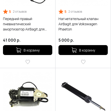
5
5
2 отзывов
2 отзывов
Передний правый
Нагнетательный клапан
пневматический
AirBagit для Volkswagen
амортизатор AirBagit для
Phaeton
Volkswagen Phaeton
41 000
р.
5 000
р.
В корзину
В корзину