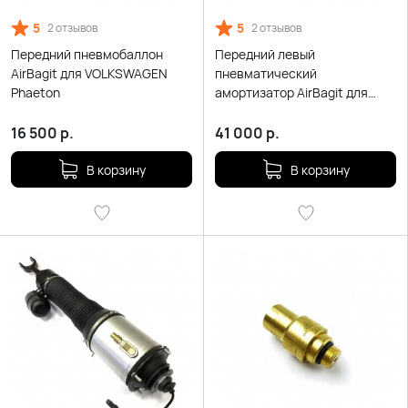
5
5
2 отзывов
2 отзывов
Передний пневмобаллон
Передний левый
AirBagit для VOLKSWAGEN
пневматический
Phaeton
амортизатор AirBagit для
Volkswagen Phaeton
16 500
р.
41 000
р.
В корзину
В корзину