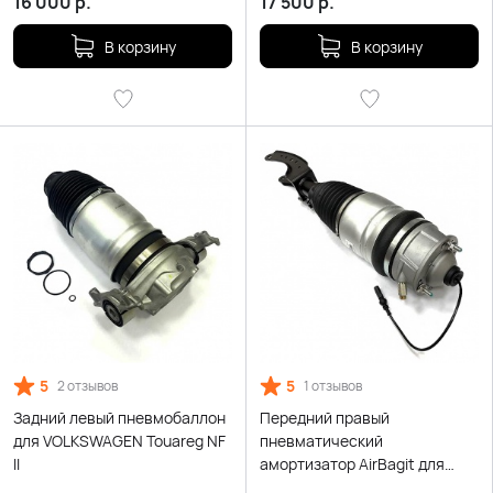
16 000
р.
17 500
р.
В корзину
В корзину
5
5
2 отзывов
1 отзывов
Задний левый пневмобаллон
Передний правый
для VOLKSWAGEN Touareg NF
пневматический
II
амортизатор AirBagit для
Volkswagen Touareg NF II