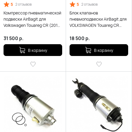
5
5
2 отзывов
2 отзывов
Компрессор пневматической
Блок клапанов
подвески AirBagit для
пневмоподвески AirBagit для
Volkswagen Touareg CR (2015-
VOLKSWAGEN Touareg CR
2021)
(2018-Н.В.)
31 500
р.
18 500
р.
В корзину
В корзину