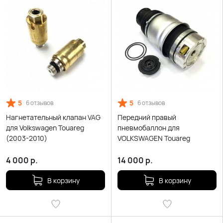
5
5
6 отзывов
6 отзывов
Нагнетательный клапан VAG
Передний правый
для Volkswagen Touareg
пневмобаллон для
(2003-2010)
VOLKSWAGEN Touareg
4 000
р.
14 000
р.
В корзину
В корзину