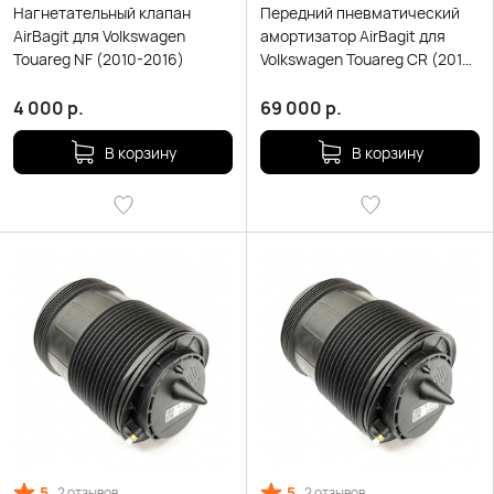
Нагнетательный клапан
Передний пневматический
AirBagit для Volkswagen
амортизатор AirBagit для
Touareg NF (2010-2016)
Volkswagen Touareg CR (2018-
н.в.)
4 000
р.
69 000
р.
В корзину
В корзину
5
5
2 отзывов
2 отзывов