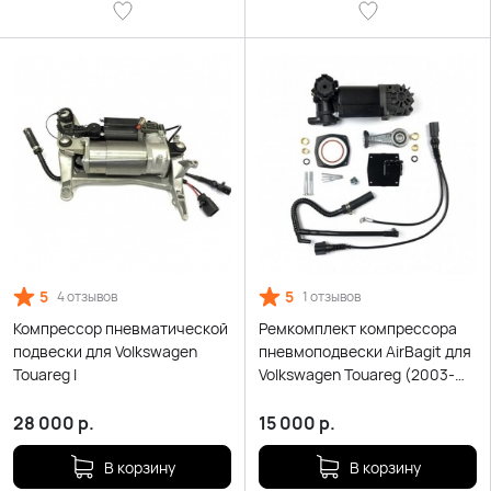
5
5
4 отзывов
1 отзывов
Компрессор пневматической
Ремкомплект компрессора
подвески для Volkswagen
пневмоподвески AirBagit для
Touareg I
Volkswagen Touareg (2003-
2010)
28 000
р.
15 000
р.
В корзину
В корзину