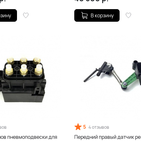
рзину
В корзину
5
вов
4 отзывов
нов пневмоподвески для
Передний правый датчик ре