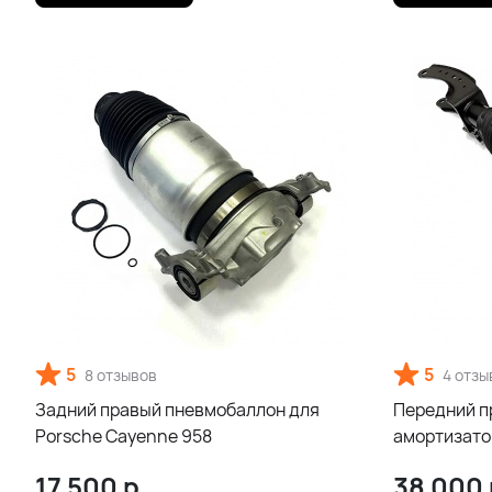
5
5
8 отзывов
4 отзы
Задний правый пневмобаллон для
Передний п
Porsche Cayenne 958
амортизатор
Cayenne 95
17 500
р.
38 000