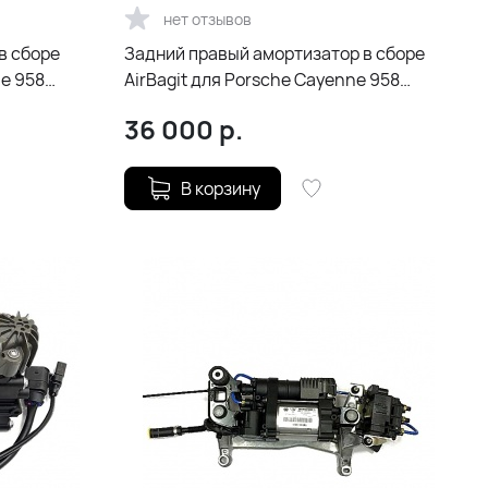
нет отзывов
в сборе
Задний правый амортизатор в сборе
ne 958
AirBagit для Porsche Cayenne 958
(2010-2018)
36 000
р.
В корзину