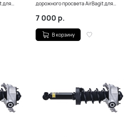
t для
дорожного просвета AirBagit для
8)
Porsche Cayenne (2010-2018)
7 000
р.
В корзину