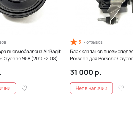
5
вов
7 отзывов
ра пневмобаллона AirBagit
Блок клапанов пневмоподв
 Cayenne 958 (2010-2018)
Porsche для Porsche Cayen
.
31 000
р.