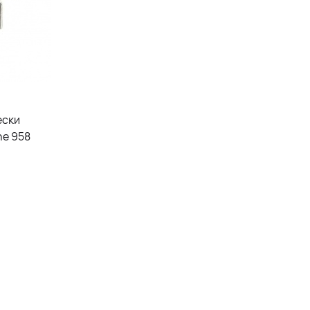
ески
ne 958