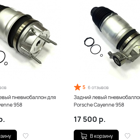
5
вов
6 отзывов
евый пневмобаллон для
Задний левый пневмобалло
yenne 958
Porsche Cayenne 958
р.
17 500
р.
рзину
В корзину