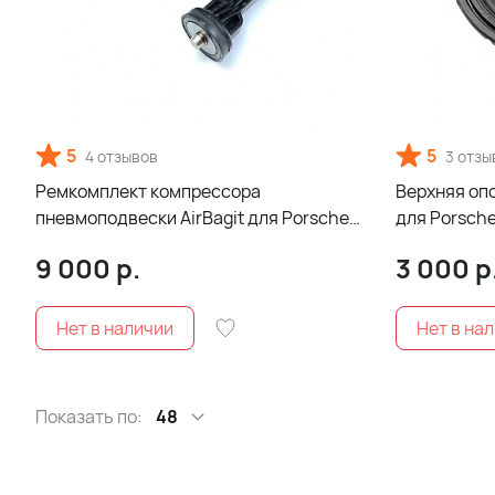
5
5
4 отзывов
3 отзы
Ремкомплект компрессора
Верхняя опо
пневмоподвески AirBagit для Porsche
для Porsche
Cayenne 958 (2010-2018)
9 000
р.
3 000
р
Показать по:
48