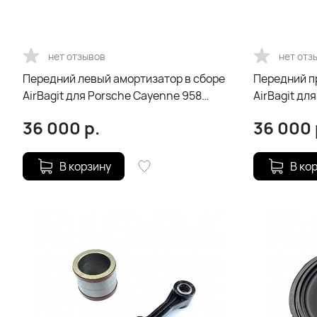
нет отзывов
нет отз
Передний левый амортизатор в сборе
Передний п
AirBagit для Porsche Cayenne 958
AirBagit дл
(2010-2018)
(2010-2018)
36 000
р.
36 000
В корзину
В ко