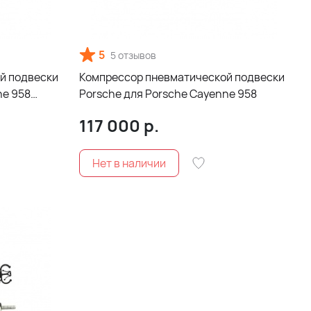
5
5 отзывов
й подвески
Компрессор пневматической подвески
ne 958
Porsche для Porsche Cayenne 958
117 000
р.