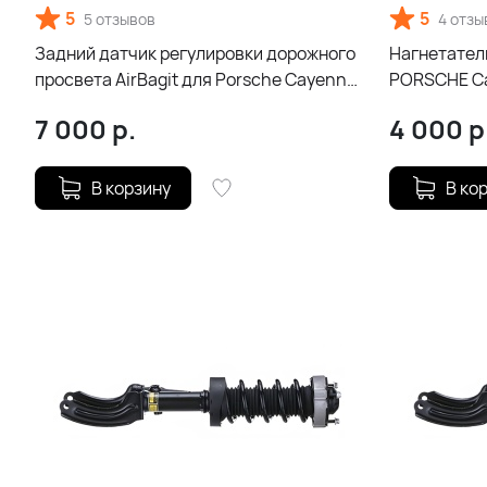
5
5
5 отзывов
4 отзы
Задний датчик регулировки дорожного
Нагнетатель
просвета AirBagit для Porsche Cayenne
PORSCHE Ca
958 (2010-2018)
7 000
р.
4 000
р
В корзину
В ко