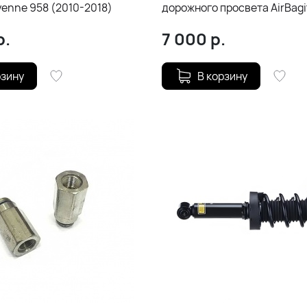
yenne 958 (2010-2018)
дорожного просвета AirBagi
Porsche Cayenne (2010-201
р.
7 000
р.
рзину
В корзину