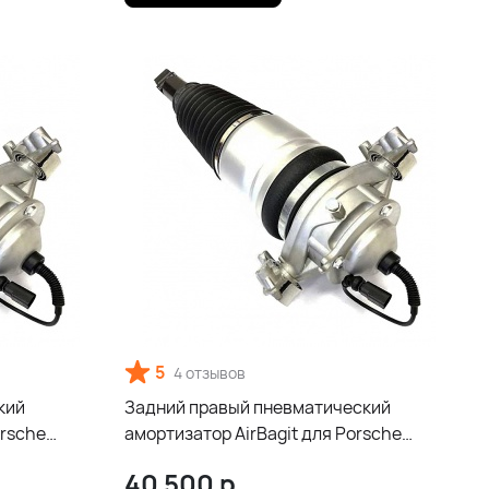
5
4 отзывов
кий
Задний правый пневматический
orsche
амортизатор AirBagit для Porsche
Cayenne 958
40 500
р.