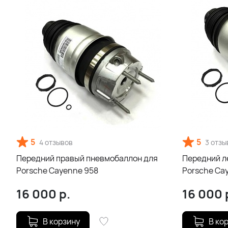
5
5
4 отзывов
3 отзы
Передний правый пневмобаллон для
Передний л
Porsche Cayenne 958
Porsche Ca
16 000
р.
16 000
В корзину
В ко