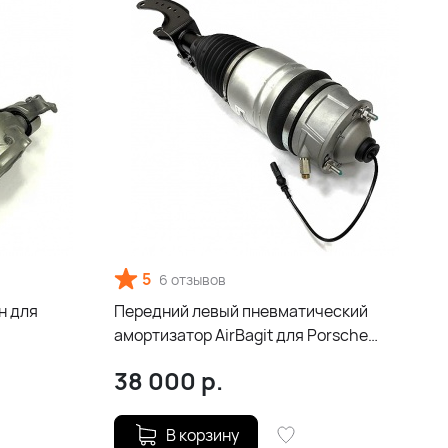
5
6 отзывов
н для
Передний левый пневматический
амортизатор AirBagit для Porsche
Cayenne 958
38 000
р.
В корзину