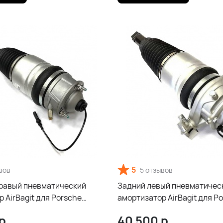
5
вов
5 отзывов
равый пневматический
Задний левый пневматичес
 AirBagit для Porsche
амортизатор AirBagit для P
8
Cayenne 958
р.
40 500
р.