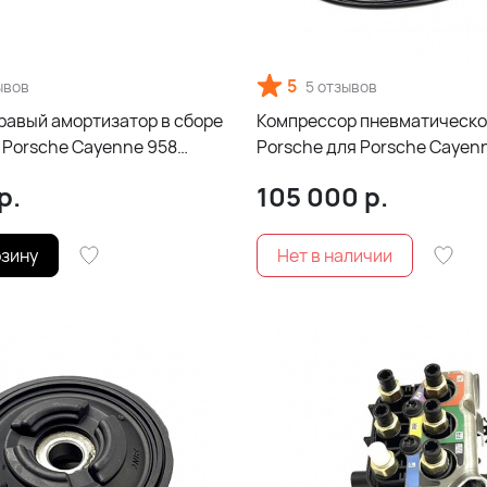
5
ывов
5 отзывов
равый амортизатор в сборе
Компрессор пневматическо
я Porsche Cayenne 958
Porsche для Porsche Cayen
(OEM)
р.
105 000
р.
рзину