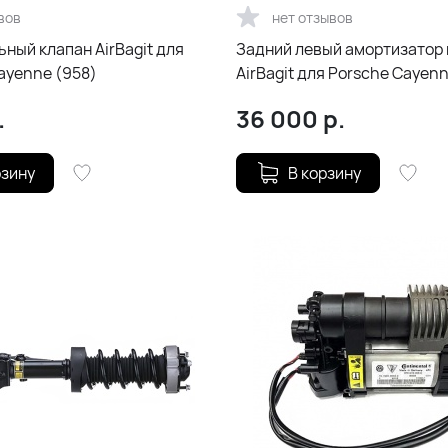
вов
нет отзывов
ный клапан AirBagit для
Задний левый амортизатор 
yenne (958)
AirBagit для Porsche Cayen
(2010-2018)
.
36 000
р.
рзину
В корзину