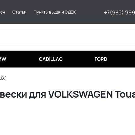
+7(985) 99
мен
Статьи
Пункты выдачи СДЕК
MW
CADILLAC
FORD
.В.)
вески для VOLKSWAGEN Toua