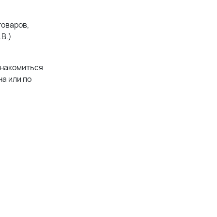
товаров,
В.)
знакомиться
а или по