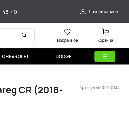
9-48-49
Личный кабинет
Избранное
Корзина
CHEVROLET
DODGE
reg CR (2018-
Артикул
4M0616013A