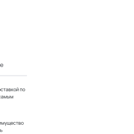
ие
ставкой по
 самым
еимущество
ть