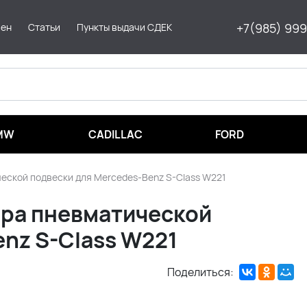
+7(985) 99
мен
Статьи
Пункты выдачи СДЕК
MW
CADILLAC
FORD
ской подвески для Mercedes-Benz S-Class W221
ра пневматической
nz S-Class W221
Поделиться: