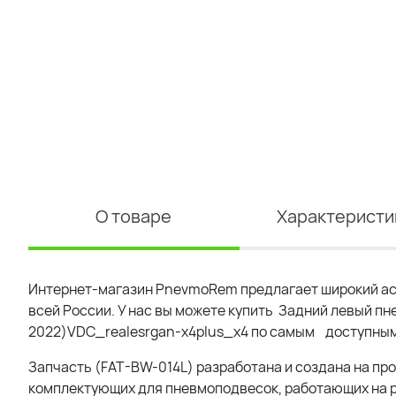
О товаре
Характеристи
Интернет-магазин PnevmoRem предлагает широкий ас
всей России. У нас вы можете купить
Задний левый пне
2022)VDC_realesrgan-x4plus_x4
по самым доступным 
Запчасть (FAT-BW-014L) разработана и создана на пр
комплектующих для пневмоподвесок, работающих на р