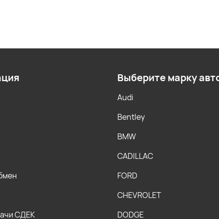
ация
Выберите марку авт
Audi
Bentley
BMW
CADILLAC
обмен
FORD
CHEVROLET
дачи СДЕК
DODGE