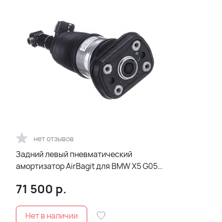
нет отзывов
Задний левый пневматический
амортизатор AirBagit для BMW X5 G05
(2018-2022)VDC_realesrgan-x4plus_x4
71 500
р.