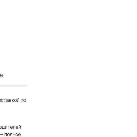
ие
ставкой по
водителей
 — полное