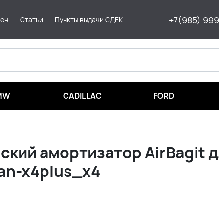
+7(985) 99
мен
Статьи
Пункты выдачи СДЕК
MW
CADILLAC
FORD
ский амортизатор AirBagit 
an-x4plus_x4