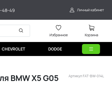
9-48-49
Личный кабинет
Избранное
Корзина
CHEVROLET
DODGE
для BMW X5 G05
Артикул
FAT-BW-014L