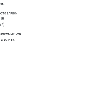
же.
оставляем
18-
47)
знакомиться
а или по