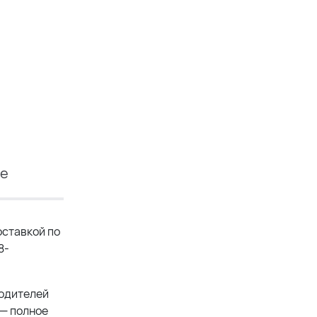
ие
ставкой по
8-
водителей
 — полное