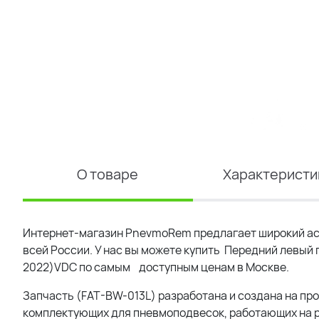
О товаре
Характеристи
Интернет-магазин PnevmoRem предлагает широкий ас
всей России. У нас вы можете купить
Передний левый п
2022)VDC
по самым доступным ценам в Москве.
Запчасть (
FAT-BW-013L
) разработана и создана на п
комплектующих для пневмоподвесок, работающих на р