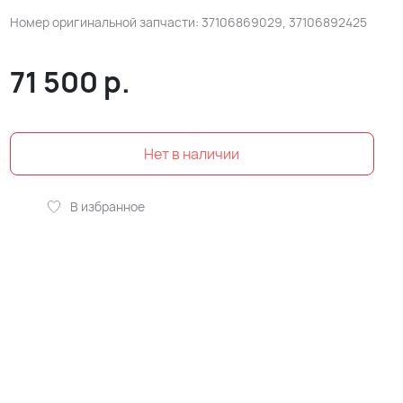
Номер оригинальной запчасти: 37106869029, 37106892425
71 500
р.
В избранное