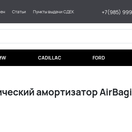
+7(985) 99
мен
Статьи
Пункты выдачи СДЕК
MW
CADILLAC
FORD
ческий амортизатор AirBagi