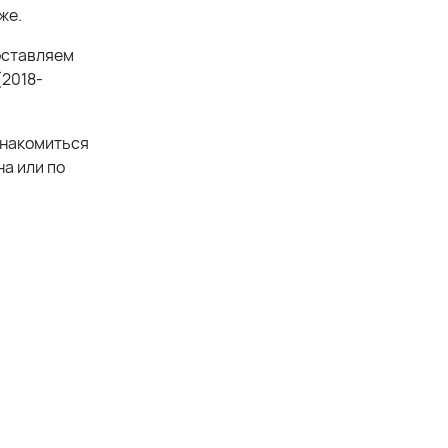
же.
оставляем
(2018-
знакомиться
а или по