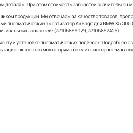
м деталям. При этом стоимость запчастей значительно ни
иком продукции. Мы отвечаем за качество товаров, пред
ый пневматический амортизатор AirBagit для BMW X5 G05 
игинальных запчастей: (
37106869029, 37106892425
)
монту и установке пневматических подвесок. Подробнее о
льтацию экспертов можно прямо на сайте интернет-магазин