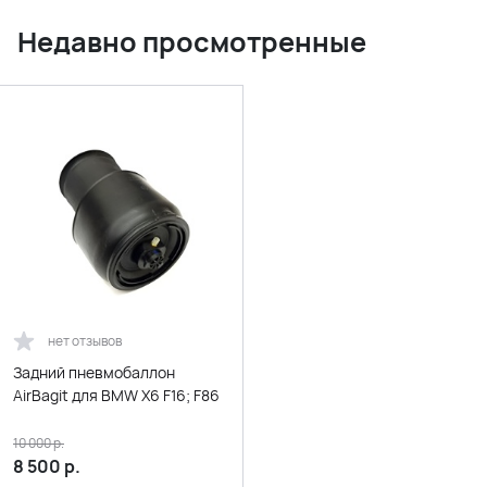
Недавно просмотренные
нет отзывов
Задний пневмобаллон
AirBagit для BMW X6 F16; F86
10 000
р.
8 500
р.