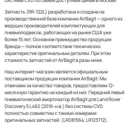
системы CVD
по самым доступным ценам в Москве.
Запчасть (
RR-122L
) разработана и создана на
производственной базе компании AirBagit — одного из
ведущих производителей комплектующих для
пневмоподвесок, работающих на рынке США уже
более 15 лет. Основное преимущество продукции
бренда — полное соответствие технических
характеристик оригинальным деталям. При этом
стоимость запчастей от AirBagit в разы ниже.
Наш интернет-магазин является официальным
поставщиком продукции компании AirBagit. Мы
отвечаем за качество товаров, предоставляем 12-
месячную гарантию на каждый из них.
Передний левый
пневматический амортизатор AirBagit для Land Rover
Discovery 5 L462 (2016-н.в.) без системы CVD
полностью совместим с такими номерами
оригинальных запчастей: (
LR081564; LR123712
).