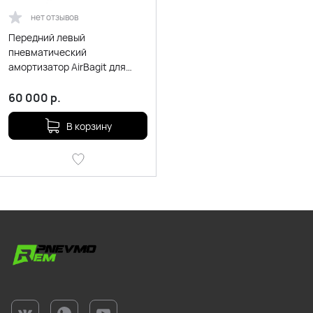
нет отзывов
Передний левый
пневматический
амортизатор AirBagit для
Mercedes-Benz E-class W212
(2009-2016) 4matic
60 000
р.
В корзину