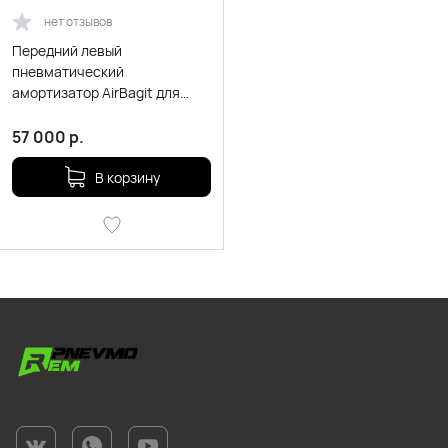
нет отзывов
Передний левый
пневматический
амортизатор AirBagit для
Mercedes-Benz GLE-class
W167 с ADS (2018-н.в.)
57 000
р.
В корзину