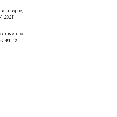
во товаров,
14-2021)
знакомиться
а или по