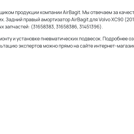
ком продукции компании AirBagit. Мы отвечаем за качест
их.
Задний правый амортизатор AirBagit для Volvo XC90 (20
х запчастей: (
31658383, 31658386, 31451396
).
монту и установке пневматических подвесок. Подробнее о
льтацию экспертов можно прямо на сайте интернет-магазин