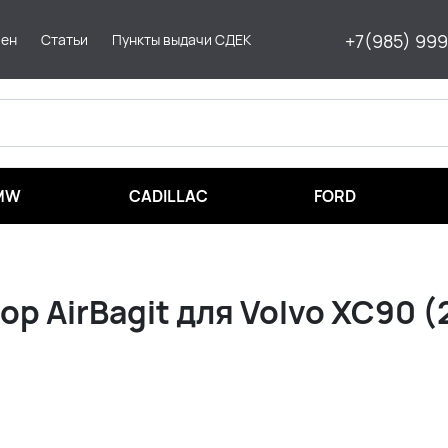
+7(985) 99
мен
Статьи
Пункты выдачи СДЕК
MW
CADILLAC
FORD
р AirBagit для Volvo XC90 (