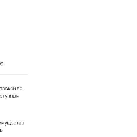
ие
тавкой по
оступным
еимущество
ть