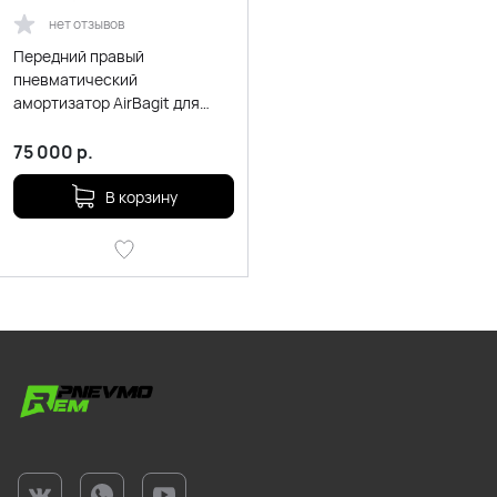
нет отзывов
Передний правый
пневматический
амортизатор AirBagit для
Porsche Panamera 971 (2016-
2022)
75 000
р.
В корзину