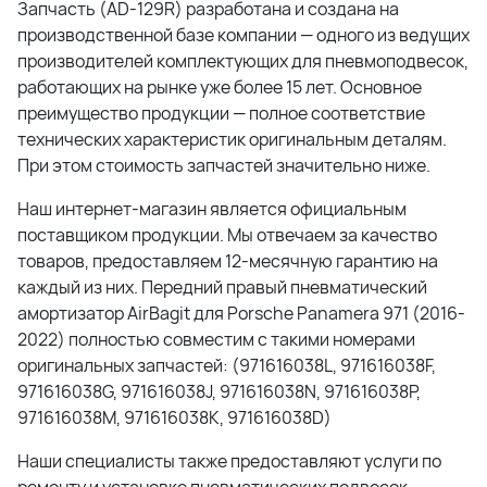
Запчасть (
AD-129R
) разработана и создана на
производственной базе компании — одного из ведущих
производителей комплектующих для пневмоподвесок,
работающих на рынке уже более 15 лет. Основное
преимущество продукции — полное соответствие
технических характеристик оригинальным деталям.
При этом стоимость запчастей значительно ниже.
Наш интернет-магазин является официальным
поставщиком продукции. Мы отвечаем за качество
товаров, предоставляем 12-месячную гарантию на
каждый из них.
Передний правый пневматический
амортизатор AirBagit для Porsche Panamera 971 (2016-
2022)
полностью совместим с такими номерами
оригинальных запчастей: (
971616038L, 971616038F,
971616038G, 971616038J, 971616038N, 971616038P,
971616038M, 971616038K, 971616038D
)
Наши специалисты также предоставляют услуги по