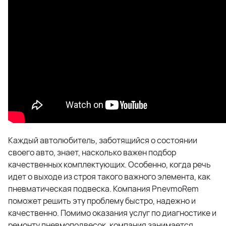
Каждый автолюбитель, заботящийся о состоянии
своего авто, знает, насколько важен подбор
качественных комплектующих. Особенно, когда речь
идет о выходе из строя такого важного элемента, как
пневматическая подвеска. Компания PnevmoRem
поможет решить эту проблему быстро, надежно и
качественно. Помимо оказания услуг по диагностике и
ремонту пневмоподвесок, компания занимается