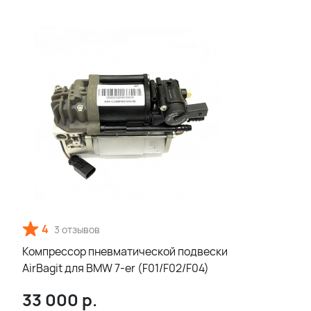
4
3 отзывов
Компрессор пневматической подвески
AirBagit для BMW 7-er (F01/F02/F04)
33 000
р.