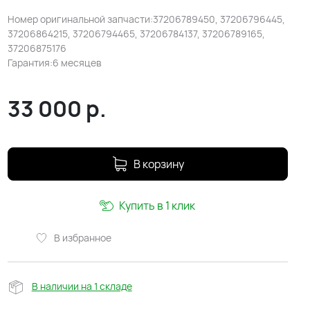
Номер оригинальной запчасти:37206789450, 37206796445,
37206864215, 37206794465, 37206784137, 37206789165,
37206875176
Гарантия:6 месяцев
33 000
р.
В корзину
Купить в 1 клик
В избранное
В наличии на 1 складе