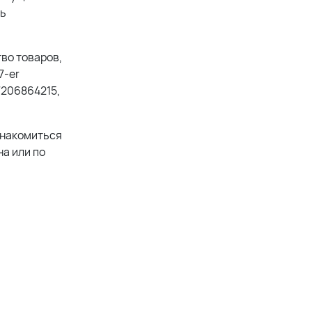
ть
во товаров,
7-er
7206864215,
знакомиться
а или по