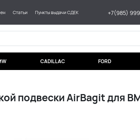
+7(985) 99
мен
Статьи
Пункты выдачи СДЕК
MW
CADILLAC
FORD
й подвески AirBagit для B