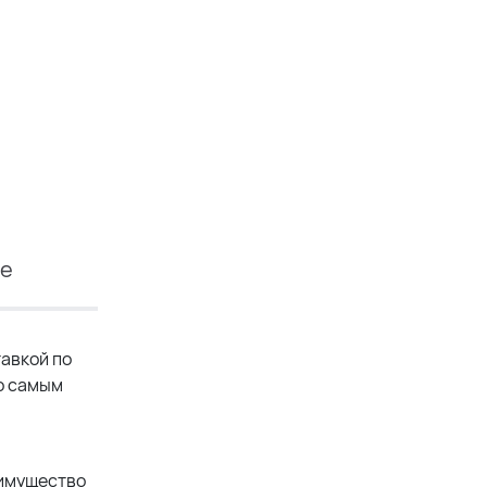
ие
авкой по
по самым
еимущество