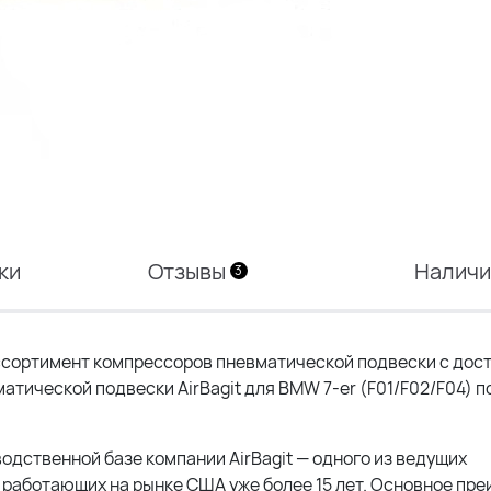
ки
Отзывы
Налич
3
сортимент компрессоров пневматической подвески с дост
матической подвески AirBagit для BMW 7-er (F01/F02/F04) 
водственной базе компании AirBagit — одного из ведущих
работающих на рынке США уже более 15 лет. Основное пр