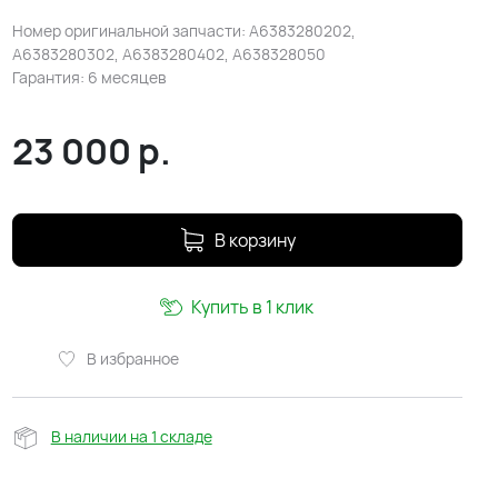
Номер оригинальной запчасти: A6383280202,
A6383280302, A6383280402, A638328050
Гарантия: 6 месяцев
23 000
р.
В корзину
Купить в 1 клик
В избранное
В наличии на 1 складе