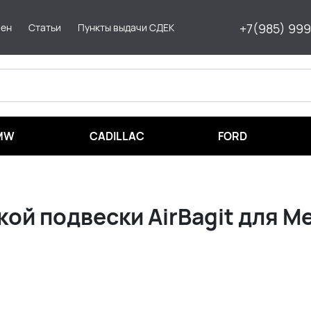
+7(985) 99
мен
Статьи
Пункты выдачи СДЕК
MW
CADILLAC
FORD
й подвески AirBagit для Me