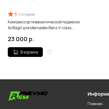
5
3 отзывов
Компрессор пневматической подвески
AirBagit для Mercedes Benz V-class
W638
23 000
р.
В корзину
Информ
Главная