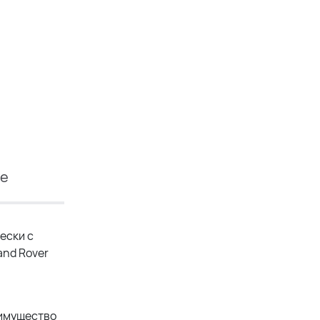
ие
ески с
and Rover
еимущество