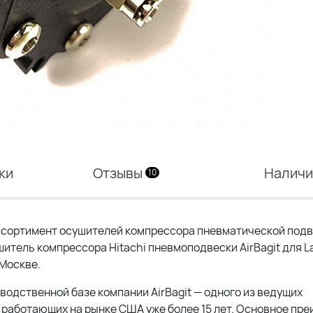
ки
Отзывы
Налич
10
сортимент осушителей компрессора пневматической подв
шитель компрессора Hitachi пневмоподвески AirBagit для L
 Москве.
водственной базе компании AirBagit — одного из ведущих
работающих на рынке США уже более 15 лет. Основное пр