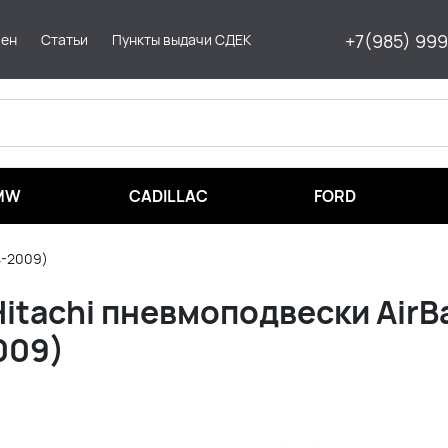
+7(985) 99
мен
Статьи
Пункты выдачи СДЕК
MW
CADILLAC
FORD
4-2009)
tachi пневмоподвески AirBa
009)