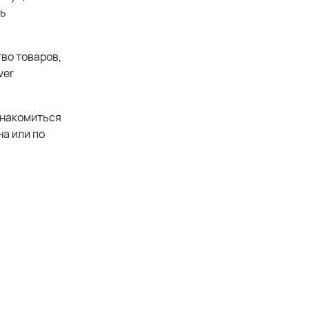
ть
во товаров,
ver
знакомиться
а или по