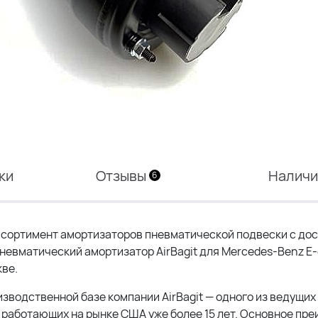
ки
Отзывы
Налич
6
сортимент амортизаторов пневматической подвески с дос
пневматический амортизатор AirBagit для Mercedes-Benz E-
кве.
изводственной базе компании AirBagit — одного из ведущих
работающих на рынке США уже более 15 лет. Основное пр