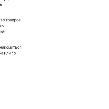
ть
во товаров,
для
ей:
знакомиться
а или по