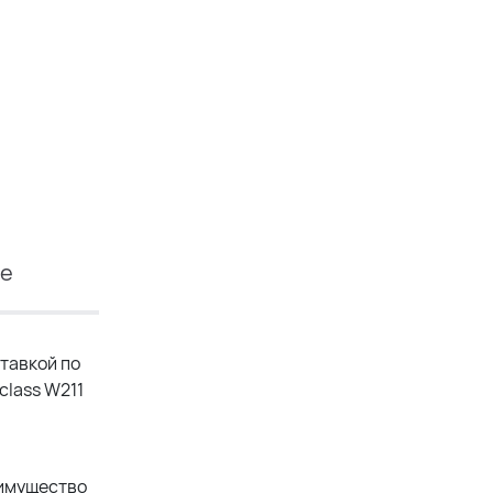
ие
тавкой по
class W211
еимущество