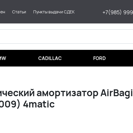
+7(985) 99
мен
Статьи
Пункты выдачи СДЕК
MW
CADILLAC
FORD
ческий амортизатор AirBagi
2009) 4matic