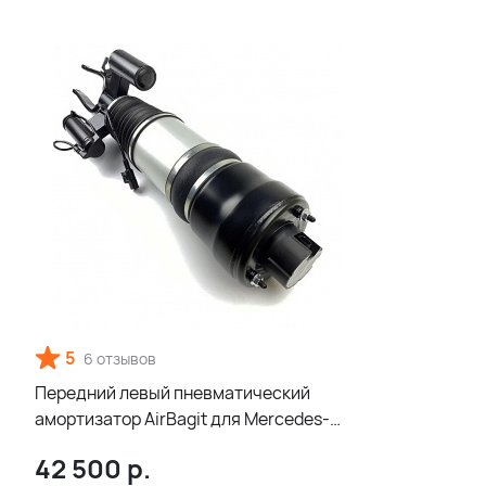
5
6 отзывов
Передний левый пневматический
амортизатор AirBagit для Mercedes-
Benz E-class W211 (2002-2009) 4matic
42 500
р.