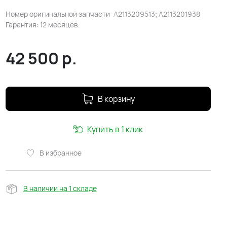
Номер оригинальной запчасти: A2113209513; A2113201938
Гарантия: 12 месяцев.
42 500
р.
В корзину
Купить в 1 клик
В избранное
В наличии на 1 складе