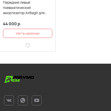
Передний левый
пневматический
амортизатор AirBagit для
Mercedes-Benz S-class coupe
C217 (2015-2020) 4-matic
44 000
р.