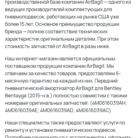
производственной базе компании AirBagit — одного из
ведущих производителей комплектующих для
пневмоподвесок, работающих на рынке США уже
более 15 лет. Основное преимущество продукции
бренда — полное соответствие технических
характеристик оригинальным деталям. При этом
стоимость запчастей от AirBagit в разы ниже.
Наш интернет-магазин является официальным
поставщиком продукции компании AirBagit. Мы
отвечаем за качество товаров, предоставляем 6-
месячную гарантию на каждый из них. Передний
пневматический амортизатор AirBagit для Bentley
Bentayga (2015-н.в.) полностью совместим с такими
номерами оригинальных запчастей: (4M0616039AH;
4M0616039AE; 4M0616039AD; 4M0616039AC).
Наши специалисты также предоставляют услуги по
ремонту и установке пневматических подвесок.
Подробнее ознакомиться с ассортиментом, оформить