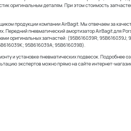
тик оригинальным деталям. При этом стоимость запчастей 
ком продукции компании AirBagit. Мы отвечаем за качест
х. Передний пневматический амортизатор AirBagit для Po
рами оригинальных запчастей: (95B616039R; 95B616039J; 
5B616039K; 95B616039A; 95B616039B).
монту и установке пневматических подвесок. Подробнее о
льтацию экспертов можно прямо на сайте интернет-магазин