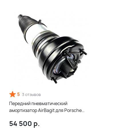
5
3 отзывов
Передний пневматический
амортизатор AirBagit для Porsche
Macan 95B (2014-2020)
54 500
р.