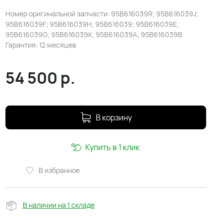
Номер оригинальной запчасти: 95B616039R; 95B616039J;
95B616039F; 95B616039H; 95B616039; 95B616039E;
95B616039G; 95B616039K; 95B616039A; 95B616039B
Гарантия: 12 месяцев
54 500
р.
В корзину
Купить в 1 клик
В избранное
В наличии на 1 складе