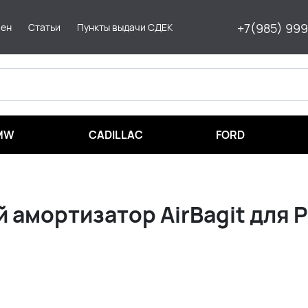
+7(985) 99
мен
Статьи
Пункты выдачи СДЕК
MW
CADILLAC
FORD
амортизатор AirBagit для 