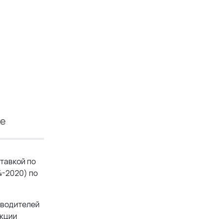
ие
тавкой по
4-2020) по
изводителей
укции