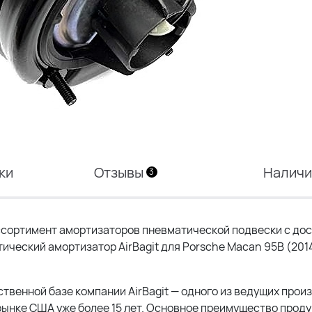
ки
Отзывы
Налич
3
сортимент амортизаторов пневматической подвески с дос
тический амортизатор AirBagit для Porsche Macan 95B (201
ственной базе компании AirBagit — одного из ведущих про
ынке США уже более 15 лет. Основное преимущество прод