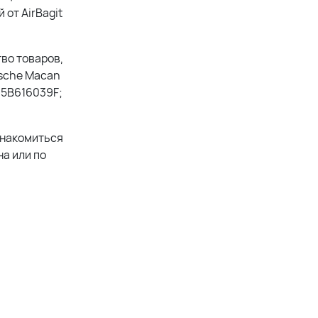
от AirBagit
во товаров,
rsche Macan
95B616039F;
знакомиться
а или по