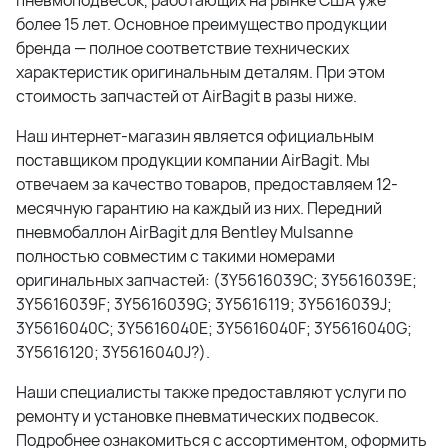
пневмоподвесок, работающих на рынке США уже
более 15 лет. Основное преимущество продукции
бренда — полное соответствие технических
характеристик оригинальным деталям. При этом
стоимость запчастей от AirBagit в разы ниже.
Наш интернет-магазин является официальным
поставщиком продукции компании AirBagit. Мы
отвечаем за качество товаров, предоставляем 12-
месячную гарантию на каждый из них. Передний
пневмобаллон AirBagit для Bentley Mulsanne
полностью совместим с такими номерами
оригинальных запчастей: (3Y5616039C; 3Y5616039E;
3Y5616039F; 3Y5616039G; 3Y5616119; 3Y5616039J;
3Y5616040C; 3Y5616040E; 3Y5616040F; 3Y5616040G;
3Y5616120; 3Y5616040J?).
Наши специалисты также предоставляют услуги по
ремонту и установке пневматических подвесок.
Подробнее ознакомиться с ассортиментом, оформить