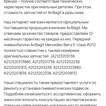
бренда — полное соответствие технических
характеристик оригинальным деталям. При этом
стоимость запчастей от AirBagit в разы ниже.
Наш интернет-магазин является официальным
поставщиком продукции компании AirBagit. Мы
отвечаем за качество товаров, предоставляем 12-
месячную гарантию на каждый из них. Передний
пневмобаллон AirBagit Mercedes-Benz E-class W212
полностью совместим с такими номерами
оригинальных запчастей: (A2123203138,
A212320313880, A2123201738, A2123202238,
A2123200913, A2123203238, A212320323880,
A2123201838, A2123202338, A2123200813).
Наши специалисты также предоставляют услуги по
ремонту и установке пневматических подвесок.
Подробнее ознакомиться с ассортиментом, оформить
заказ или получить консультацию экспертов можно
прямо на сайте интернет-магазина или по телефону.