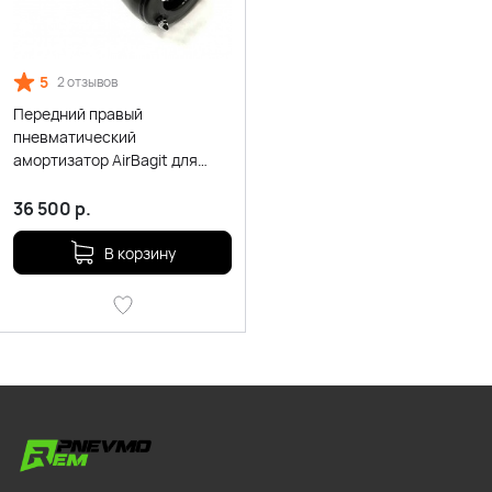
5
2 отзывов
Передний правый
пневматический
амортизатор AirBagit для
Mercedes-Benz CLS-class
задний привод
36 500
р.
В корзину