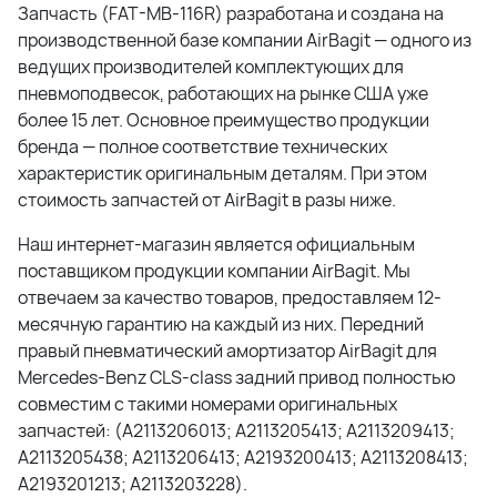
Запчасть (FAT-MB-116R) разработана и создана на
производственной базе компании AirBagit — одного из
ведущих производителей комплектующих для
пневмоподвесок, работающих на рынке США уже
более 15 лет. Основное преимущество продукции
бренда — полное соответствие технических
характеристик оригинальным деталям. При этом
стоимость запчастей от AirBagit в разы ниже.
Наш интернет-магазин является официальным
поставщиком продукции компании AirBagit. Мы
отвечаем за качество товаров, предоставляем 12-
месячную гарантию на каждый из них. Передний
правый пневматический амортизатор AirBagit для
Mercedes-Benz CLS-class задний привод полностью
совместим с такими номерами оригинальных
запчастей: (A2113206013; A2113205413; A2113209413;
A2113205438; A2113206413; A2193200413; A2113208413;
A2193201213; A2113203228).