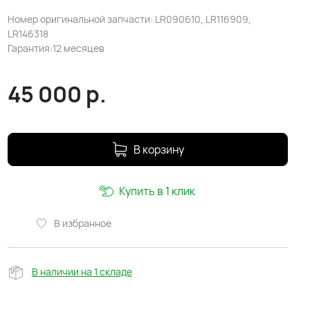
Номер оригинальной запчасти: LR090610, LR116909,
LR146318
Гарантия:12 месяцев
45 000
р.
В корзину
Купить в 1 клик
В избранное
В наличии на 1 складе