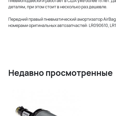
пневмоподвески и работает в США уже более 15 лет. 
деталям, при этом стоит в несколько раз дешевле.
Передний правый пневматический амортизатор AirBagi
номерами оригинальных автозапчастей: LR090610, LR1
Недавно просмотренные