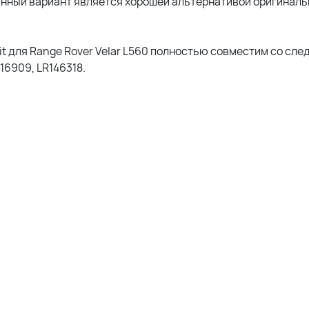
Данный вариант является хорошей альтернативой оригинал
t для Range Rover Velar L560 полностью совместим со сл
16909, LR146318.