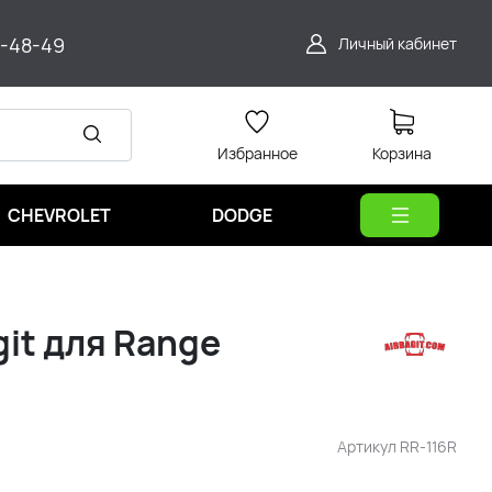
9-48-49
Личный кабинет
Избранное
Корзина
CHEVROLET
DODGE
it для Range
Артикул
RR-116R