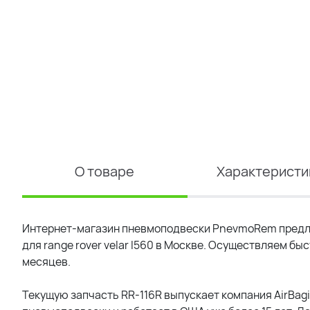
О товаре
Характеристи
Интернет-магазин пневмоподвески PnevmoRem предлаг
для range rover velar l560 в Москве
. Осуществляем быст
месяцев.
Текущую запчасть RR-116R выпускает компания AirBagi