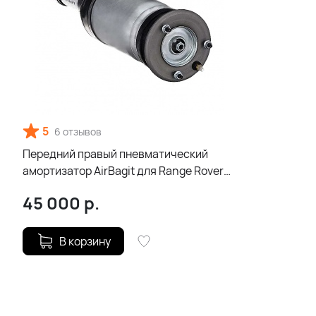
5
6 отзывов
Передний правый пневматический
амортизатор AirBagit для Range Rover
Velar L560
45 000
р.
В корзину