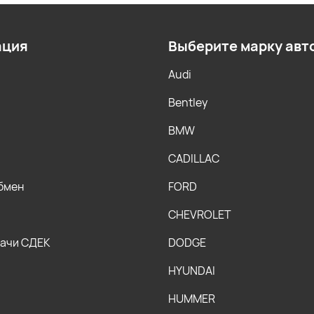
ация
Выберите марку авт
Audi
Bentley
BMW
CADILLAC
обмен
FORD
CHEVROLET
дачи СДЕК
DODGE
HYUNDAI
HUMMER