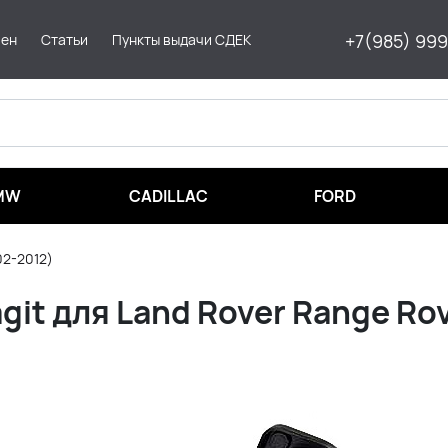
+7(985) 99
мен
Статьи
Пункты выдачи СДЕК
MW
CADILLAC
FORD
02-2012)
it для Land Rover Range Rov