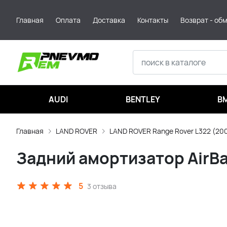
Главная
Оплата
Доставка
Контакты
Возврат - об
AUDI
BENTLEY
B
Главная
LAND ROVER
LAND ROVER Range Rover L322 (20
Задний амортизатор AirBag
5
3 отзыва