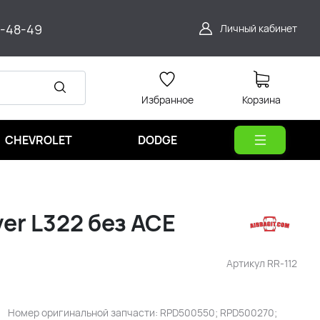
9-48-49
Личный кабинет
Избранное
Корзина
CHEVROLET
DODGE
er L322 без ACE
Артикул
RR-112
Номер оригинальной запчасти: RPD500550; RPD500270;