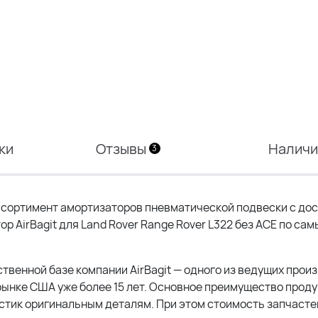
ки
Отзывы
Налич
3
сортимент амортизаторов пневматической подвески с дос
ор AirBagit для Land Rover Range Rover L322 без ACE по са
ственной базе компании AirBagit — одного из ведущих прои
ынке США уже более 15 лет. Основное преимущество прод
тик оригинальным деталям. При этом стоимость запчастей 