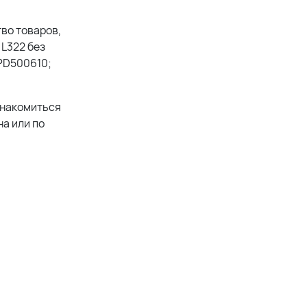
во товаров,
 L322 без
PD500610;
знакомиться
а или по