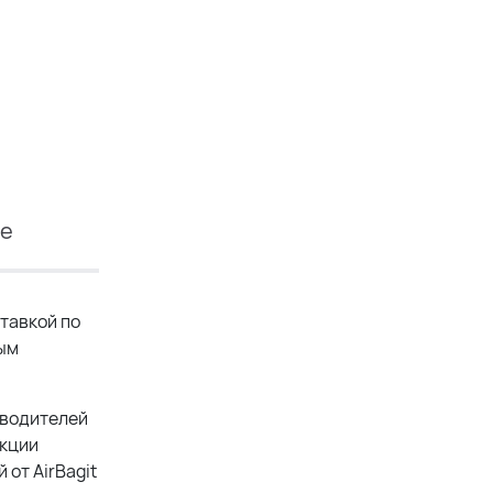
ие
тавкой по
мым
зводителей
укции
от AirBagit