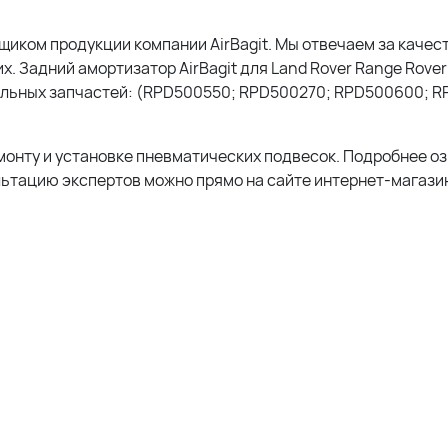
ком продукции компании AirBagit. Мы отвечаем за качест
. Задний амортизатор AirBagit для Land Rover Range Rover
альных запчастей: (RPD500550; RPD500270; RPD500600; R
монту и установке пневматических подвесок. Подробнее о
льтацию экспертов можно прямо на сайте интернет-магазин