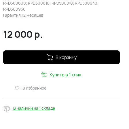
RPD500600; RPD500610; RPD500810; RPD500940;
RPD500950
Гарантия:12 месяцев
12 000
р.
В корзину
Купить в 1 клик
В избранное
В наличии на 1 складе