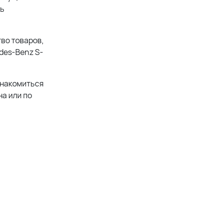
ть
во товаров,
des-Benz S-
знакомиться
а или по