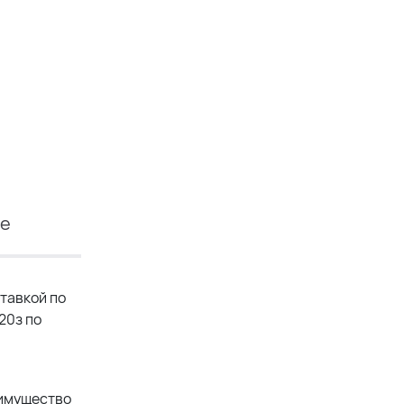
ие
тавкой по
20з по
еимущество