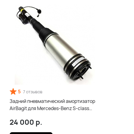
5
7 отзывов
Задний пневматический амортизатор
AirBagit для Mercedes-Benz S-class
W220
24 000
р.