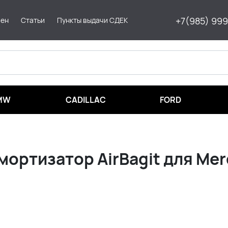
+7(985) 99
мен
Статьи
Пункты выдачи СДЕК
MW
CADILLAC
FORD
ортизатор AirBagit для Mer