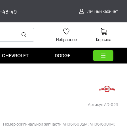
9-48-49
Личный кабинет
Избранное
Корзина
CHEVROLET
DODGE
Артикул
AD-023
Номер оригинальной запчасти:4H0616002M; 4H0616001M;