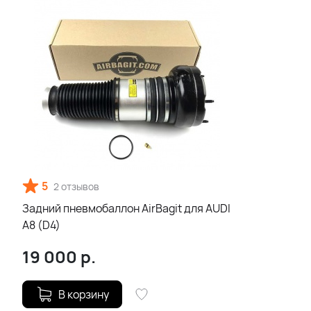
5
2 отзывов
Задний пневмобаллон AirBagit для AUDI
A8 (D4)
19 000
р.
В корзину