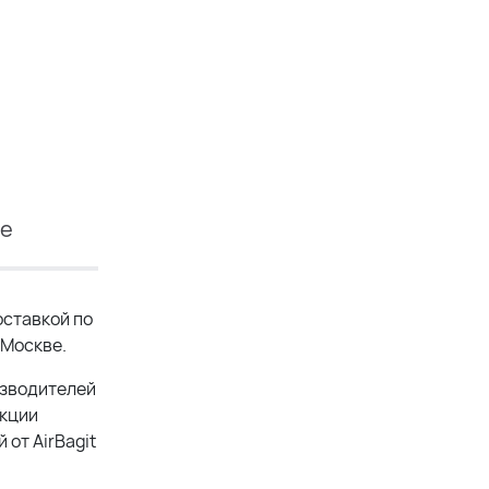
ие
ставкой по
 Москве.
изводителей
укции
от AirBagit