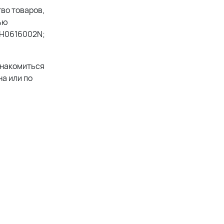
во товаров,
ью
4H0616002N;
знакомиться
а или по