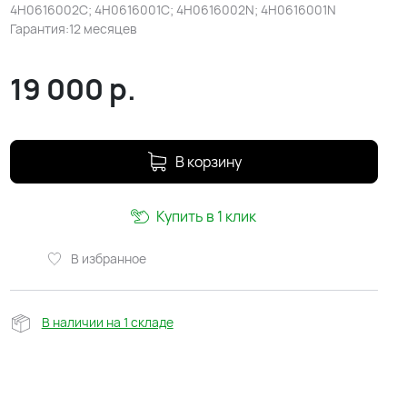
4H0616002C; 4H0616001C; 4H0616002N; 4H0616001N
Гарантия:12 месяцев
19 000
р.
В корзину
Купить в 1 клик
В избранное
В наличии на 1 складе