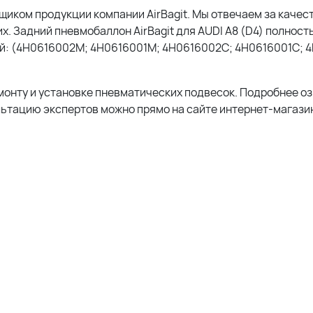
ком продукции компании AirBagit. Мы отвечаем за качест
. Задний пневмобаллон AirBagit для AUDI A8 (D4) полност
ей: (4H0616002M; 4H0616001M; 4H0616002C; 4H0616001C; 
монту и установке пневматических подвесок. Подробнее о
льтацию экспертов можно прямо на сайте интернет-магазин