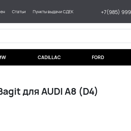
+7(985) 99
мен
Статьи
Пункты выдачи СДЕК
MW
CADILLAC
FORD
agit для AUDI A8 (D4)