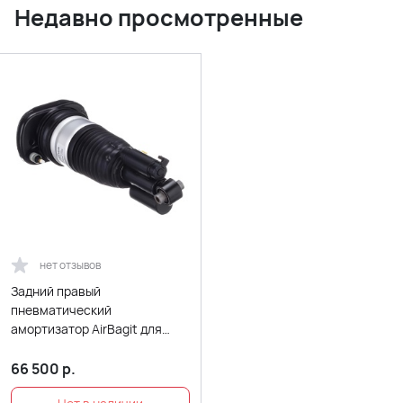
Недавно просмотренные
нет отзывов
Задний правый
пневматический
амортизатор AirBagit для
BMW 6er GT G32 (2017-2022)
без VDC
66 500
р.