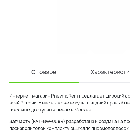
О товаре
Характеристи
Интернет-магазин PnevmoRem предлагает широкий ас
всей России. У нас вы можете купить задний правый пн
по самым доступным ценам в Москве.
Запчасть (FAT-BW-008R) разработана и создана на про
производителей комплектующих для пневмоподвесок, 