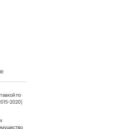
ие
тавкой по
2015-2020)
х
еимущество