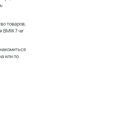
ть
во товаров,
я BMW 7-er
знакомиться
а или по