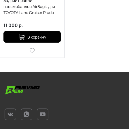
Задний правый
пневмобаллон AirBagit для
TOYOTA Land Cruiser Prado
150
11 000
р.
В корзину