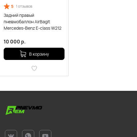
5
1 отзывов
Задний правый
пневмобаллон AirBagit
Mercedes-Benz E-class W212
10 000
р.
В корзину