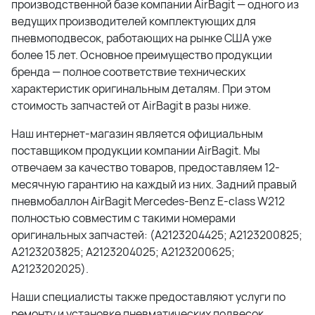
производственной базе компании AirBagit — одного из
ведущих производителей комплектующих для
пневмоподвесок, работающих на рынке США уже
более 15 лет. Основное преимущество продукции
бренда — полное соответствие технических
характеристик оригинальным деталям. При этом
стоимость запчастей от AirBagit в разы ниже.
Наш интернет-магазин является официальным
поставщиком продукции компании AirBagit. Мы
отвечаем за качество товаров, предоставляем 12-
месячную гарантию на каждый из них. Задний правый
пневмобаллон AirBagit Mercedes-Benz E-class W212
полностью совместим с такими номерами
оригинальных запчастей: (A2123204425; A2123200825;
A2123203825; A2123204025; A2123200625;
A2123202025).
Наши специалисты также предоставляют услуги по
ремонту и установке пневматических подвесок.