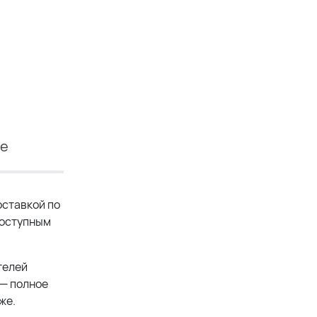
ие
ставкой по
доступным
телей
 — полное
же.