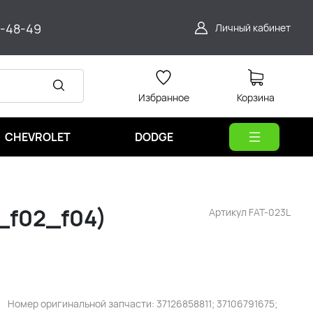
9-48-49
Личный кабинет
Избранное
Корзина
CHEVROLET
DODGE
_f02_f04)
Артикул
FAT-023L
Номер оригинальной запчасти: 37126858811; 37106791675;