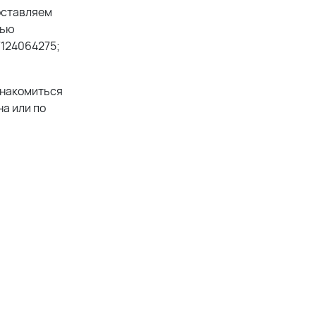
оставляем
тью
7124064275;
знакомиться
а или по