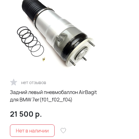
нет отзывов
Задний левый пневмобаллон AirBagit
для BMW 7er(f01_f02_f04)
21 500
р.