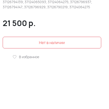
37126794139; 37124065093; 37124064275; 37126796937;
37126794147; 37126796929; 37126790219; 37124064275
21 500
р.
В избранное