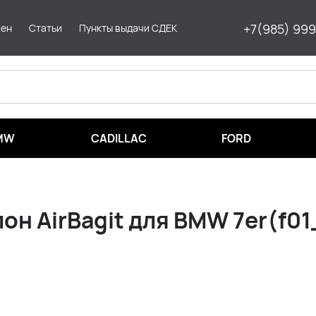
+7(985) 99
мен
Статьи
Пункты выдачи СДЕК
MW
CADILLAC
FORD
н AirBagit для BMW 7er(f01