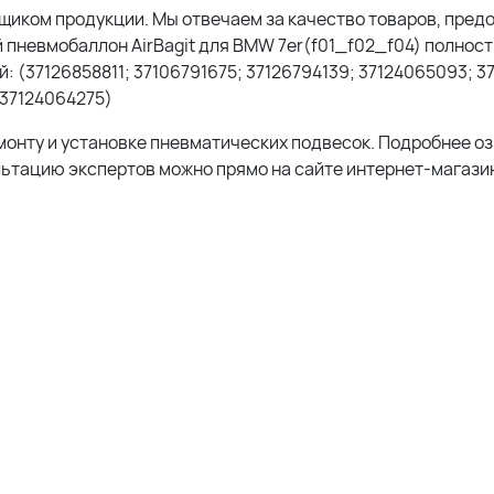
иком продукции. Мы отвечаем за качество товаров, пред
й пневмобаллон AirBagit для BMW 7er(f01_f02_f04) полнос
 (37126858811; 37106791675; 37126794139; 37124065093; 3
 37124064275)
монту и установке пневматических подвесок. Подробнее о
льтацию экспертов можно прямо на сайте интернет-магазин