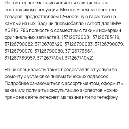
Наш интернет-магазин является официальным
поставщиком продукции. Мы отвечаем за качество
товаров, предоставляем 12-месячную гарантию на
каждый из них.
Задний пневмобаллон Arnott для BMW
X6 F16; F86
полностью совместим с такими номерами
оригинальных запчастей: (
37126790081, 37126783419,
37126790082, 37126783420, 37126790083, 37126790079,
37126790078, 37126790080, 37126773664,
37126776995?, 37126774041, 37126774042
)
Наши специалисты также предоставляют услуги по
ремонту и установке пневматических подвесок.
Подробнее ознакомиться с ассортиментом, оформить
заказ или получить консультацию экспертов можно
прямо на сайте интернет-магазина или по телефону.