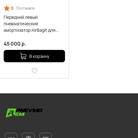
5
10 отзывов
Передний левый
пневматический
амортизатор AirBagit для
Range Rover L494 с системой
CVD
45 000
р.
В корзину