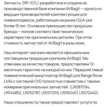
Запчасть (RR-107L) разработана и создана на
производственной базе компании AirBagit — одного из
ведущих производителей комплектующих для
пневмоподвесок, работающих на рынке США уже
более 15 лет. Основное преимущество продукции
бренда — полное соответствие технических
характеристик оригинальным деталям. При этом
стоимость запчастей от AirBagit в разы ниже.
Наш интернет-магазин является официальным
поставщиком продукции компании AirBagit. Мы
отвечаем за качество товаров, предоставляем 12-
месячную гарантию на каждый из них. Передний левый
пневматический амортизатор AirBagit для Range Rover
L494 с системой CVD полностью совместим с такими
номерами оригинальных запчастей: (LR087094,
LR044852, LR052787, LR057259, LR060401, LR072440).
Наши специалисты также предоставляют услуги по