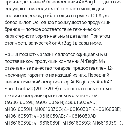
производственной базе компании AirBagit — одного из
ведущих производителей комплектующих для
пневмоподвесок, работающих на рынке США уже
более 15 лет. Основное преимущество продукции
бренда — полное соответствие технических
характеристик оригинальным деталям. При этом
стоимость запчастей от AirBagit в разы ниже.
Наш интернет-магазин является официальным
поставщиком продукции компании AirBagit. Мы
отвечаем за качество товаров, предоставляем 12-
месячную гарантию на каждый из них. Передний
пневматический амортизатор AirBagit для Audi A7
Sportback 4G (2010-2018) полностью совместим с
такими номерами оригинальных запчастей:
(4G0616039L; 4G0616039N; 4G0616039AD;
4H0616039H; 4H0616039G; 4H0616039F; 4H0616039E;
4H0616039T; 4H0616039AB; 4H0616039AD;
4H6616039E; 4H6616039F; 4H6616039G; 4H6616039H).