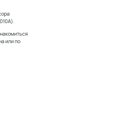
сора
010A).
знакомиться
а или по