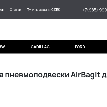
+7(985) 99
мен
Статьи
Пункты выдачи СДЕК
MW
CADILLAC
FORD
 пневмоподвески AirBagit д