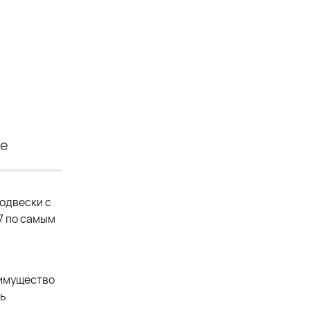
ие
одвески с
7 по самым
еимущество
ть