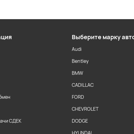
ация
Выберите марку авт
Audi
Bentley
BMW
CADILLAC
обмен
FORD
CHEVROLET
дачи СДЕК
DODGE
HYUNDAI