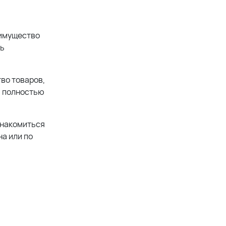
еимущество
ть
во товаров,
) полностью
знакомиться
а или по