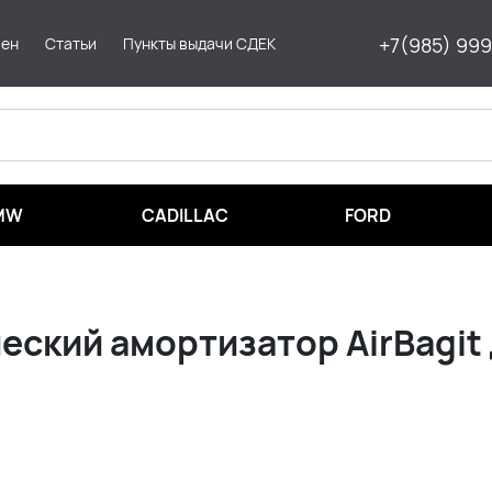
+7(985) 99
мен
Статьи
Пункты выдачи СДЕК
MW
CADILLAC
FORD
ский амортизатор AirBagit д