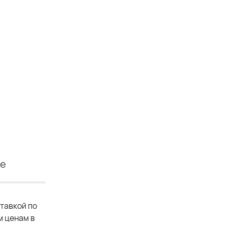
ие
тавкой по
м ценам в