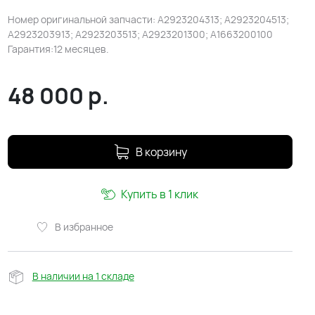
Номер оригинальной запчасти: A2923204313; A2923204513;
A2923203913; A2923203513; A2923201300; A1663200100
Гарантия:12 месяцев.
48 000
р.
В корзину
Купить в 1 клик
В избранное
В наличии на 1 складе