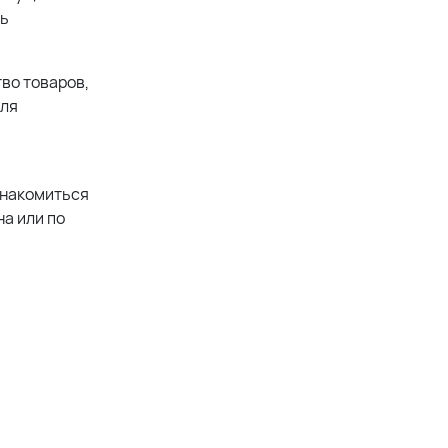
ть
во товаров,
для
знакомиться
а или по