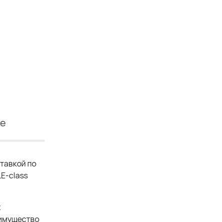
ие
тавкой по
E-class
х
еимущество