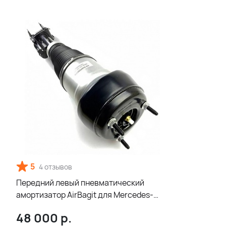
5
4 отзывов
Передний левый пневматический
амортизатор AirBagit для Mercedes-
Benz GLE-class coupe C292 с ADS
48 000
р.