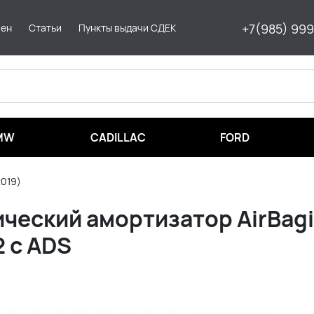
+7(985) 99
мен
Статьи
Пункты выдачи СДЕК
MW
CADILLAC
FORD
2019)
ческий амортизатор AirBagi
2 с ADS