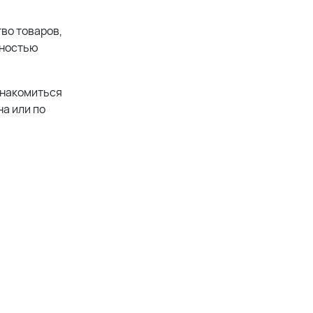
во товаров,
лностью
знакомиться
а или по