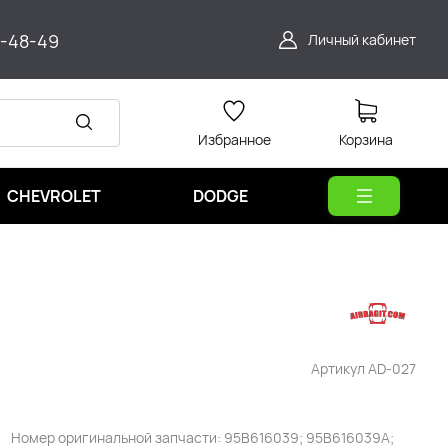
9-48-49
Личный кабинет
Избранное
Корзина
CHEVROLET
DODGE
Артикул
AD-027
Номер оригинальной запчасти: 95B616039; 95B616039A;