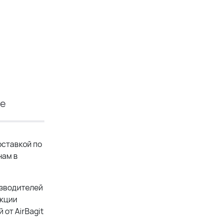
ие
ставкой по
нам в
изводителей
укции
от AirBagit