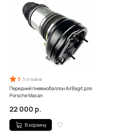
5
5 отзывов
Передний пневмобаллон AirBagit для
Porsche Macan
22 000
р.
В корзину