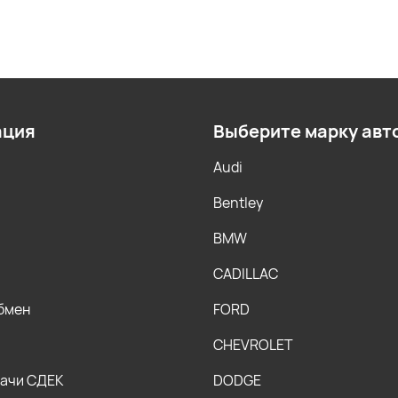
ация
Выберите марку авт
Audi
Bentley
BMW
CADILLAC
обмен
FORD
CHEVROLET
дачи СДЕК
DODGE