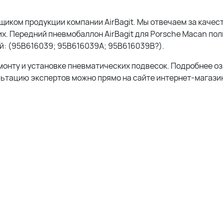
ком продукции компании AirBagit. Мы отвечаем за качест
х. Передний пневмобаллон AirBagit для Porsche Macan по
й: (95B616039; 95B616039A; 95B616039B?).
монту и установке пневматических подвесок. Подробнее о
льтацию экспертов можно прямо на сайте интернет-магазин