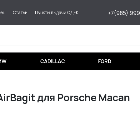
+7(985) 99
мен
Статьи
Пункты выдачи СДЕК
MW
CADILLAC
FORD
rBagit для Porsche Macan